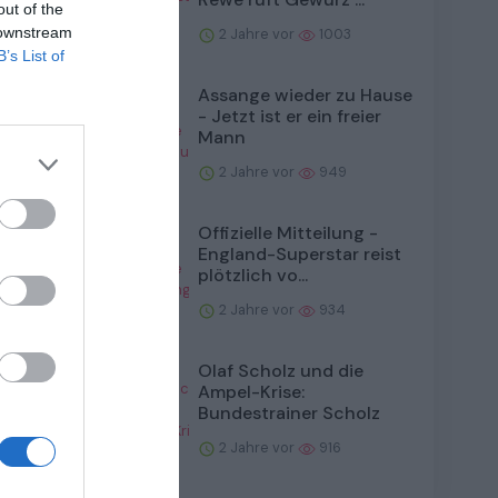
out of the
 downstream
2 Jahre vor
1003
B’s List of
Assange wieder zu Hause
- Jetzt ist er ein freier
Mann
2 Jahre vor
949
Offizielle Mitteilung -
England-Superstar reist
en-
plötzlich vo...
2 Jahre vor
934
Olaf Scholz und die
Ampel-Krise:
Bundestrainer Scholz
2 Jahre vor
916