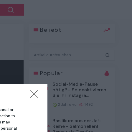
Beliebt
Popular
Social-Media-Pause
nötig? - So deaktivieren
Sie Ihr Instagra...
2 Jahre vor
1492
sonal or
ection to
Basilikum aus der Ja!-
ou may
Reihe - Salmonellen!
 personal
Rewe ruft Gewürz ...