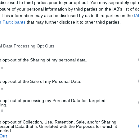
disclosed to third parties prior to your opt-out. You may separately opt-
nter-Abgang an.
losure of your personal information by third parties on the IAB’s list of
. This information may also be disclosed by us to third parties on the
IA
Participants
that may further disclose it to other third parties.
esamten Artikel lesen
r jetzt noch den Abflug plant
l Data Processing Opt Outs
o opt-out of the Sharing of my personal data.
In
rd
Die größte HSV-Schwäche - 30-Minut
Tabelle ist Polzins wic...
o opt-out of the Sale of my Personal Data.
In
1 Jahr vor
662
to opt-out of processing my Personal Data for Targeted
ing.
oku bei
In
o opt-out of Collection, Use, Retention, Sale, and/or Sharing
ersonal Data that Is Unrelated with the Purposes for which it
lected.
Out