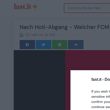
Nach Hoti-Abgang - Welcher FCM-S
1 Jahr vor
426
fast.it -
Do
If you wish 
sensitive in
confirm you
continue se