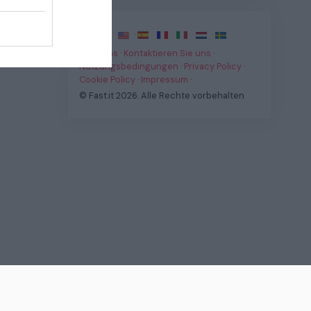
·
·
·
·
·
·
·
Über uns
·
Kontaktieren Sie uns
·
Nutzungsbedingungen
·
Privacy Policy
·
Cookie Policy
·
Impressum
·
© Fast.it 2026. Alle Rechte vorbehalten